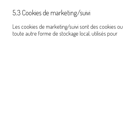
5.3 Cookies de marketing/suivi
Les cookies de marketing/suivi sont des cookies ou
toute autre forme de stockage local, utilisés pour
créer des profils d’utilisateurs afin d’afficher de la
publicité ou de suivre l’utilisateur sur ce site web ou
sur plusieurs sites web dans des finalités marketing
similaires.
5.4 Réseaux sociaux
Sur notre site web, nous avons inclus du contenu
provenant de Instagram pour promouvoir des pages
web (par exemple, « like », « pin ») ou les partager
(par exemple, « tweet ») sur des réseaux sociaux
comme Instagram. Ce contenu est intégré grâce un
code obtenu de Instagram et place des cookies. Ce
contenu peut stocker et traiter certaines